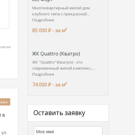
Многоквартирный жилой дом
клубного типа с прекрасной…
Подробнее
85 000 ₽ -
за м²
гласие
ЖК Quattro (Кватро)
ЖК "Quattro"(Кватро) - это
современный жилой комплекс,…
Подробнее
74 000 ₽ -
за м²
дажа
Оставить заявку
 в
 ул.