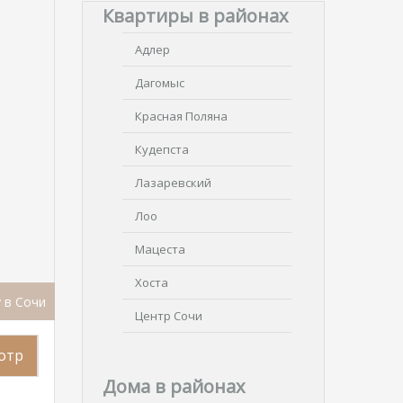
Квартиры в районах
Адлер
Дагомыс
Красная Поляна
Кудепста
Лазаревский
Лоо
Мацеста
Хоста
 в Сочи
Центр Сочи
отр
Дома в районах