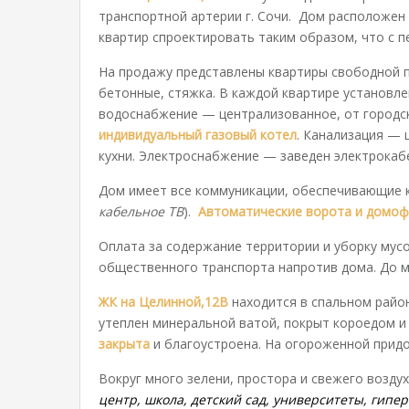
транспортной артерии г. Сочи. Дом расположе
квартир спроектировать таким образом, что с 
На продажу представлены квартиры свободной п
бетонные, стяжка. В каждой квартире установл
водоснабжение — централизованное, от городск
индивидуальный газовый котел
. Канализация — 
кухни. Электроснабжение — заведен электрокаб
Дом имеет все коммуникации, обеспечивающие 
кабельное ТВ
).
Автоматические ворота и домо
Оплата за содержание территории и уборку мусо
общественного транспорта напротив дома. До мо
ЖК на Целинной,12В
находится в спальном райо
утеплен минеральной ватой, покрыт короедом и
закрыта
и благоустроена. На огороженной прид
Вокруг много зелени, простора и свежего возду
центр, школа, детский сад, университеты, гип