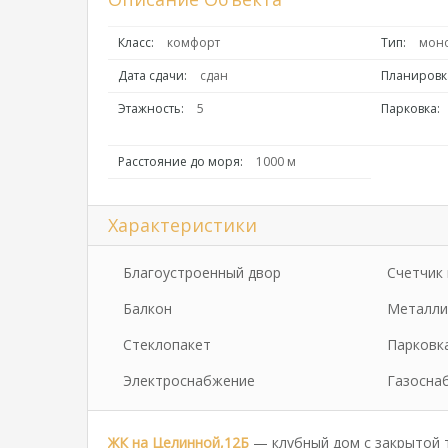
Класс:
комфорт
Тип:
мон
Дата сдачи:
сдан
Планировк
Этажность:
5
Парковка:
Расстояние до моря:
1000 м
Характеристики
Благоустроенный двор
Счетчик 
Балкон
Металли
Стеклопакет
Парковк
Электроснабжение
Газосна
ЖК на Целинной,12Б
— клубный дом с закрытой т