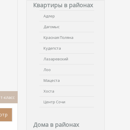
Квартиры в районах
Адлер
Дагомыс
Красная Поляна
Кудепста
Лазаревский
Лоо
Мацеста
Хоста
т-класс
Центр Сочи
отр
Дома в районах