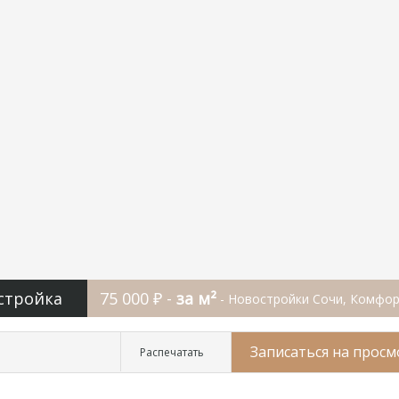
стройка
75 000 ₽ -
за м²
- Новостройки Сочи, Комфор
Записаться на просм
Распечатать