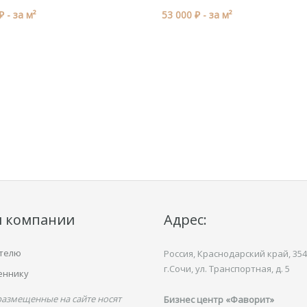
₽ -
за м²
53 000 ₽ -
за м²
и компании
Адрес:
телю
Россия, Краснодарский край,
354
г.Сочи, ул.
Транспортная,
д. 5
еннику
размещенные на сайте носят
Бизнес центр «Фаворит»