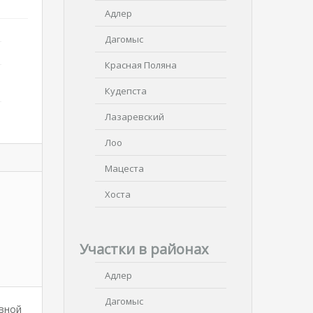
Адлер
Дагомыс
Красная Поляна
Кудепста
Лазаревский
Лоо
Мацеста
Хоста
Участки в районах
Адлер
Дагомыс
авной