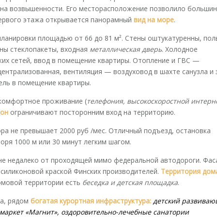
н на возвышенности. Его месторасположение позволило больши
первого этажа открывается панорамный
вид на море
.
ланировки площадью от 66 до 81 м². Стены оштукатуренны, по
ены стеклопакеты, входная
металлическая дверь
. Холодное
их сетей, ввод в помещение квартиры. Отопление и ГВС —
централизованная, вентиляция — воздуховод в шахте санузла и 
ель в помещение квартиры.
комфортное проживание (
телефония, высокоскоростной интерн
фон
ограничивают посторонним вход на территорию.
ра не превышает 2000 руб /мес. Отличный подъезд, остановка
ря 1000 м или 30 минут легким шагом.
не недалеко от проходящей мимо федеральной автодороги. Фас
 силиконовой краской Финских производителей.
Территория дом
омовой территории есть
беседка и детская площадка
.
ха, рядом
богатая курортная инфраструктура:
де
тский развива
ермаркет «Магнит», оздоровительно-лечебные санатории