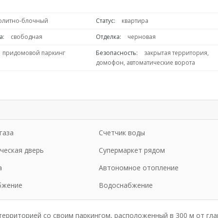
олитно-блочный
Статус:
квартира
а:
свободная
Отделка:
черновая
придомовой паркинг
Безопасность:
закрытая территория,
домофон, автоматические ворота
газа
Счетчик воды
ческая дверь
Супермаркет рядом
а
Автономное отопление
бжение
Водоснабжение
ерриторией со своим паркингом, расположенный в 300 м от гл