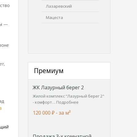
нство
Лазаревский
Мацеста
лы —
зоне
ет,
Премиум
ЖК Лазурный берег 2
Жилой комплекс “Лазурный берег 2"
ад
- комфорт…
Подробнее
а
120 000 ₽ -
за м²
ющий
Продажа 3-х комнатной