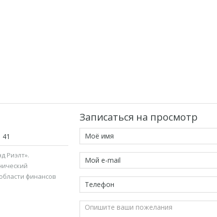
Записаться на просмотр
1 41
д Риэлт».
нический
 области финансов