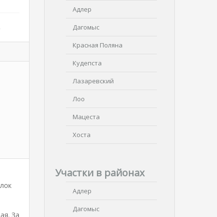
Адлер
Дагомыс
Красная Поляна
Кудепста
Лазаревский
Лоо
Мацеста
Хоста
Участки в районах
елок
Адлер
Дагомыс
ая. За