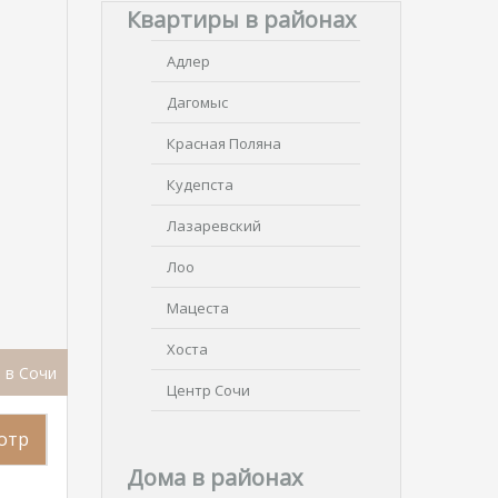
Квартиры в районах
Адлер
Дагомыс
Красная Поляна
Кудепста
Лазаревский
Лоо
Мацеста
Хоста
 в Сочи
Центр Сочи
отр
Дома в районах