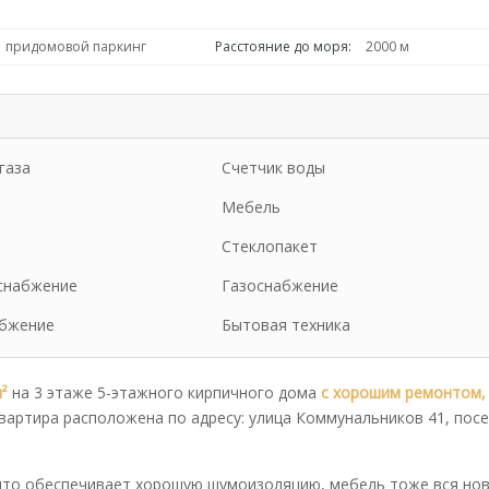
придомовой паркинг
Расстояние до моря:
2000 м
газа
Счетчик воды
Мебель
Стеклопакет
снабжение
Газоснабжение
бжение
Бытовая техника
²
на 3 этаже 5-этажного кирпичного дома
с хорошим ремонтом,
Квартира расположена по адресу: улица Коммунальников 41, пос
 что обеспечивает хорошую шумоизоляцию, мебель тоже вся нов