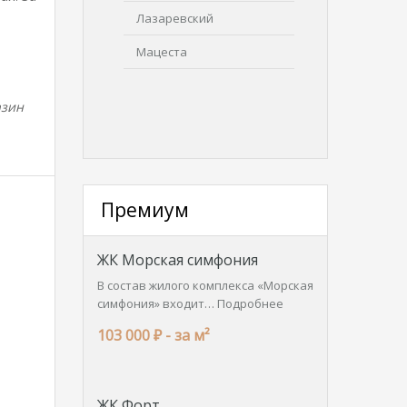
Лазаревский
Мацеста
азин
Премиум
ЖК Морская симфония
В состав жилого комплекса «Морская
симфония» входит…
Подробнее
103 000 ₽ -
за м²
ЖК Форт