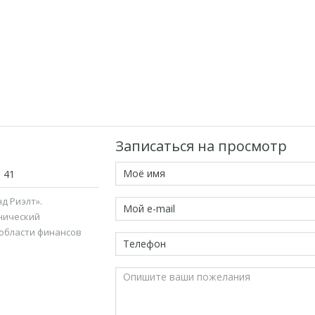
Записаться на просмотр
1 41
д Риэлт».
нический
 области финансов