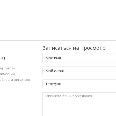
Записаться на просмотр
1 41
д Риэлт».
нический
 области финансов