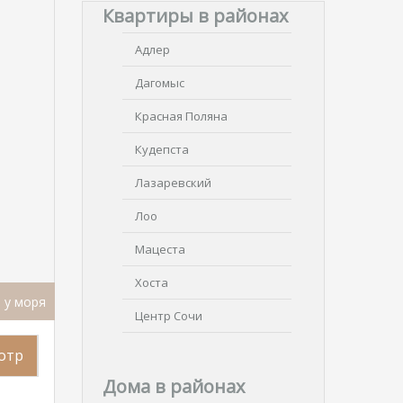
Квартиры в районах
Адлер
Дагомыс
Красная Поляна
Кудепста
Лазаревский
Лоо
Мацеста
Хоста
 у моря
Центр Сочи
отр
Дома в районах