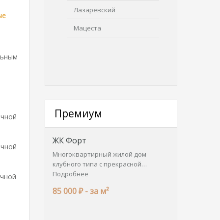
Лазаревский
ые
Мацеста
льным
Премиум
ичной
ЖК Форт
ичной
Многоквартирный жилой дом
клубного типа с прекрасной…
Подробнее
ичной
85 000 ₽ -
за м²