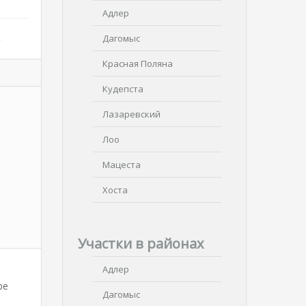
Адлер
Дагомыс
Красная Поляна
Кудепста
Лазаревский
Лоо
Мацеста
Хоста
Участки в районах
Адлер
ре
Дагомыс