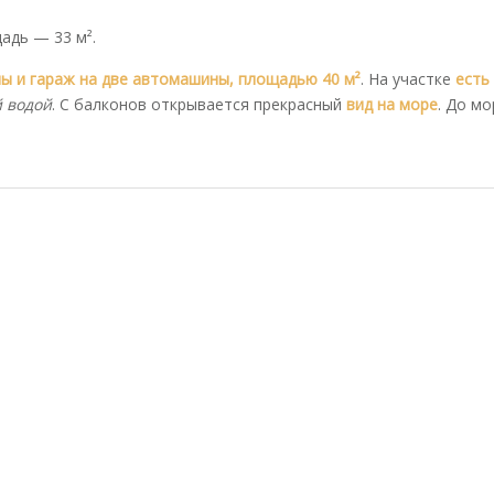
адь — 33 м².
ы и гараж на две автомашины, площадью 40 м²
. На участке
есть
й водой
. С балконов открывается прекрасный
вид на море
. До мо