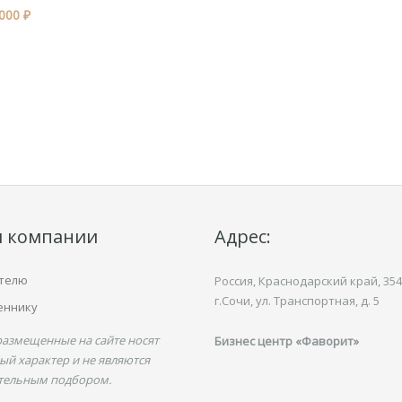
000 ₽
и компании
Адрес:
телю
Россия, Краснодарский край,
354
г.Сочи, ул.
Транспортная,
д. 5
еннику
размещенные на сайте носят
Бизнес центр «Фаворит»
ый характер и не являются
тельным подбором.