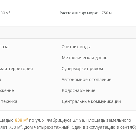
730 м²
Расстояние до моря:
750 м
газа
Счетчик воды
Металлическая дверь
мая территория
Супермаркет рядом
а
Автономное отопление
бжение
Водоснабжение
 техника
Центральные коммуникации
ощадью
838 м²
по ул. Я. Фабрициуса 2/19а. Площадь земельного
ляет 730 м². Дом четырехэтажный. Сдан в эксплуатацию в сентяб