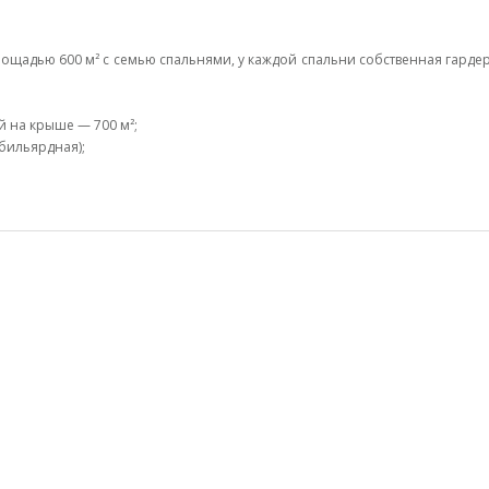
лощадью 600 м² с семью спальнями, у каждой спальни собственная гарде
 на крыше — 700 м²;
 бильярдная);