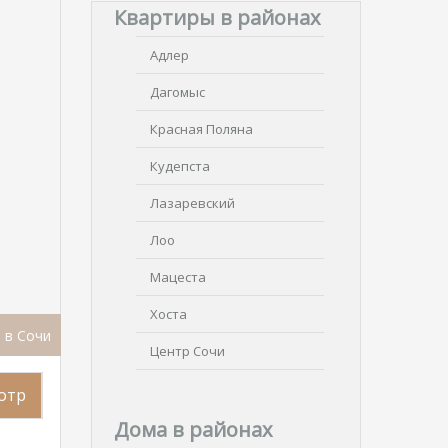
Квартиры в районах
Адлер
Дагомыс
Красная Поляна
Кудепста
Лазаревский
Лоо
Мацеста
Хоста
 в Сочи
Центр Сочи
отр
Дома в районах