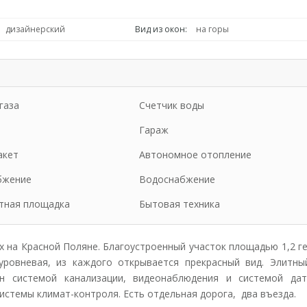
дизайнерский
Вид из окон:
на горы
газа
Счетчик воды
Гараж
акет
Автономное отопление
бжение
Водоснабжение
тная площадка
Бытовая техника
х на Красной Поляне. Благоустроенный участок площадью 1,2 г
уровневая, из каждого открывается прекрасный вид. Элитны
ан системой канализации, видеонаблюдения и системой дат
истемы климат-контроля. Есть отдельная дорога, два въезда.