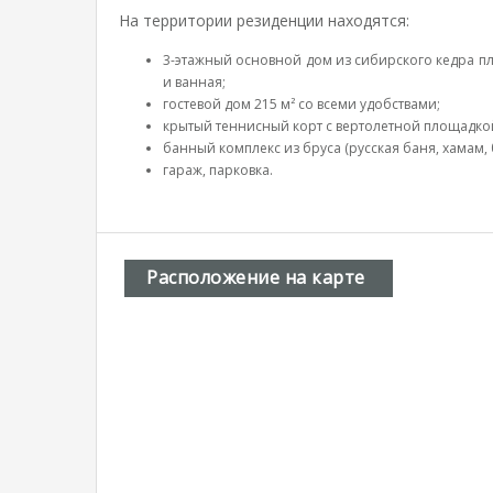
На территории резиденции находятся:
3-этажный основной дом из сибирского кедра п
и ванная;
гостевой дом 215 м² со всеми удобствами;
крытый теннисный корт с вертолетной площадкой
банный комплекс из бруса (русская баня, хамам,
гараж, парковка.
Расположение на карте