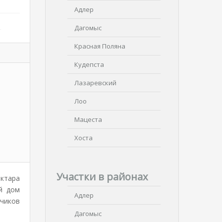
Адлер
Дагомыс
Красная Поляна
Кудепста
Лазаревский
Лоо
Мацеста
Хоста
Участки в районах
ектара
й дом
Адлер
чиков
Дагомыс