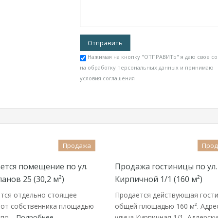
Нажимая на кнопку "ОТПРАВИТЬ" я даю свое со
на обработку персональных данных и принимаю
условия соглашения
Продажа
Про
ется помещение по ул.
Продажа гостиницы по ул.
нов 25 (30,2 м²)
Кирпичной 1/1 (160 м²)
тся отдельно стоящее
Продается действующая гост
 от собственника площадью
общей площадью 160 м². Адрес
² по…
Подробнее
улица Кирпичная 1/1, Адлерск